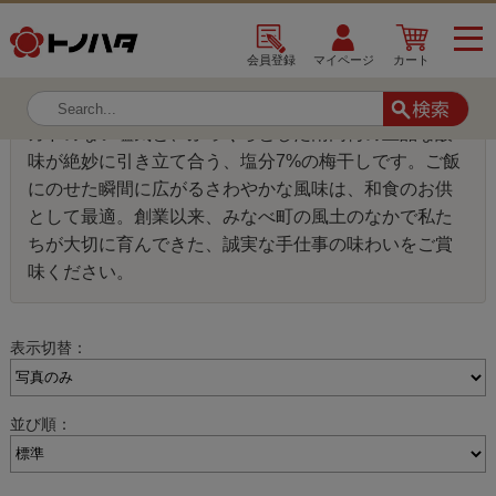
TOP
塩分
塩分7％
会員登録
マイページ
カート
■ 日々のご飯にぴったりな、なじみ深い塩分7%
カドのない塩気と、ふっくらとした南高梅の上品な酸
味が絶妙に引き立て合う、塩分7%の梅干しです。ご飯
にのせた瞬間に広がるさわやかな風味は、和食のお供
として最適。創業以来、みなべ町の風土のなかで私た
ちが大切に育んできた、誠実な手仕事の味わいをご賞
味ください。
表示切替：
並び順：