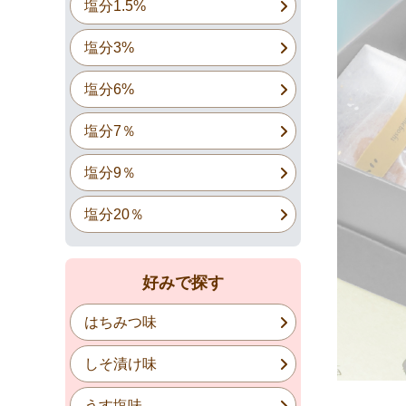
塩分1.5%
塩分3%
塩分6%
塩分7％
塩分9％
塩分20％
好みで探す
はちみつ味
しそ漬け味
うす塩味