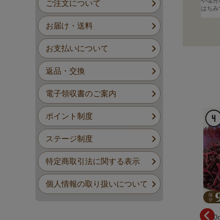
や塩分
ご注文について
はちみ
お届け・送料
お支払いについて
返品・交換
電子領収書のご案内
ポイント制度
ステージ制度
特定商取引法に関する表示
個人情報の取り扱いについて
600g なちゅら しそ漬味 紀州
150g なちゅら しそ漬味 紀州
12