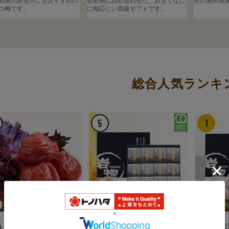
制限のある方にもおすすめの
化粧箱に詰め合わせた、おもてなし
全の無添加
つ梅です。
に相応しい高級ギフトです。
人気ランキン
個入 減塩みつふる 紀州南高
12個入 岩惣一粒梅 紀州南高梅
20個入 