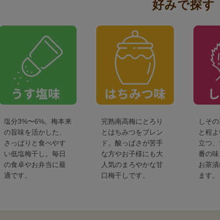
好みで探す
塩分3%〜6%。梅本来
完熟南高梅にとろり
しその
の旨味を活かした、
とはちみつをブレン
と程よ
さっぱりと食べやす
ド。酸っぱさが苦手
立つ、
い低塩梅干し。毎日
な方やお子様にも大
番の味
の食卓やお弁当に最
人気のまろやかな甘
お茶漬
適です。
口梅干しです。
ます。