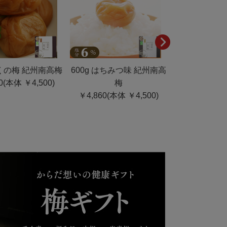
こくの梅 紀州南高梅
600g はちみつ味 紀州南高
300g こく
0(本体 ￥4,500)
梅
り） 紀
￥4,860(本体 ￥4,500)
￥4,320(本体