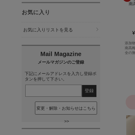
南高梅
南高梅【簡易パッケージ】
お気に入り
5.0
5.0
(1件)
(2件)
お気に入りリストを見る
¥5,940
(本体 ¥5,500)
¥1,620
(本体 ¥1,500)
¥
添加物・着色料は一切不使用。紀州
添加物・着色料は一切不使用。紀州
ご贈
南高梅を丁寧に漬け込んだ、安心安
南高梅を丁寧に漬け込んだ、安心安
を和
全の無添加減塩しそ漬梅干しです。
全の無添加減塩しそ漬梅干しです。
化粧
に相
下記にメールアドレスを入力し登録ボ
タンを押して下さい。
変更・解除・お知らせはこちら