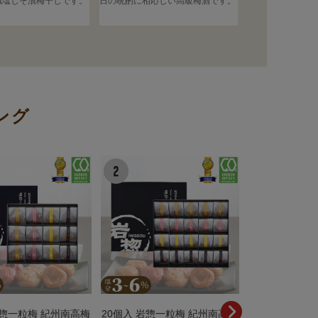
減塩しそ漬梅干しです。
日の晩酌に相応しい高級梅酒です。
グ
岩惣一粒梅 紀州南高梅
600g なちゅら しそ漬味 紀州
150g なちゅ