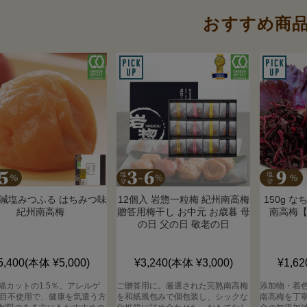
おすすめ商
g 減塩みつふる はちみつ味
12個入 岩惣一粒梅 紀州南高梅
150g 
紀州南高梅
贈答用梅干し お中元 お歳暮 母
南高梅
の日 父の日 敬老の日
5,400
(本体 ¥5,000)
¥3,240
(本体 ¥3,000)
¥1,62
幅カットの1.5％。アレルゲ
ご贈答用に。厳選された完熟南高梅
添加物・着
品目不使用で、健康を気遣う方
を和紙風包みで個包装し、シックな
南高梅を丁