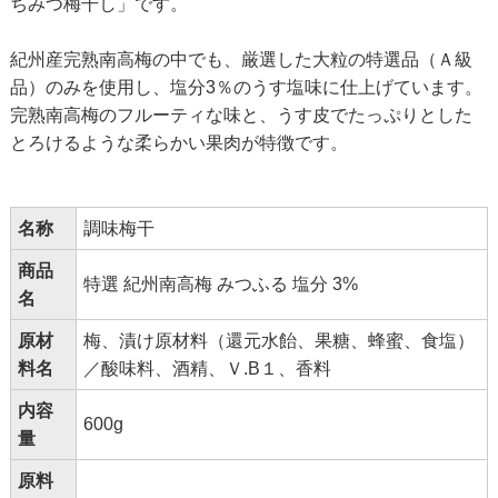
ちみつ梅干し」です。
紀州産完熟南高梅の中でも、厳選した大粒の特選品（Ａ級
品）のみを使用し、塩分3％のうす塩味に仕上げています。
完熟南高梅のフルーティな味と、うす皮でたっぷりとした
とろけるような柔らかい果肉が特徴です。
名称
調味梅干
商品
特選 紀州南高梅 みつふる 塩分 3%
名
原材
梅、漬け原材料（還元水飴、果糖、蜂蜜、食塩）
料名
／酸味料、酒精、Ｖ.B１、香料
内容
600g
量
原料