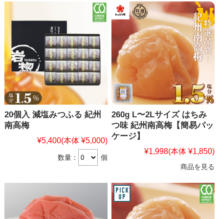
20個入 減塩みつふる 紀州
260g L〜2Lサイズ はちみ
南高梅
つ味 紀州南高梅【簡易パッ
ケージ】
¥5,400
(本体 ¥5,000)
¥1,998
(本体 ¥1,850)
数量：
個
商品を見る