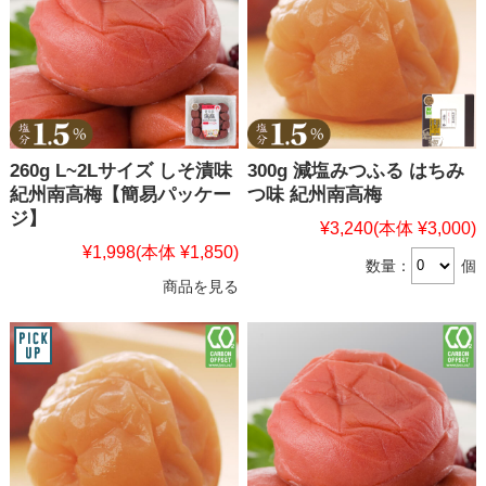
260g L~2Lサイズ しそ漬味
300g 減塩みつふる はちみ
紀州南高梅【簡易パッケー
つ味 紀州南高梅
ジ】
¥3,240
(本体 ¥3,000)
¥1,998
(本体 ¥1,850)
数量：
個
商品を見る