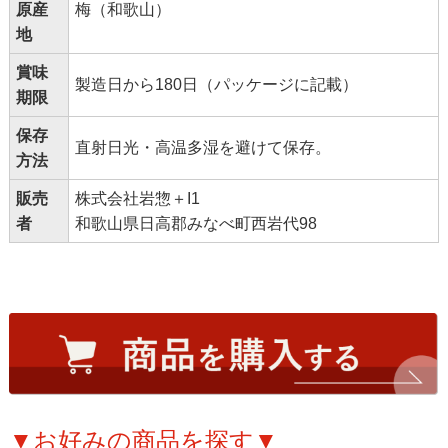
原産
梅（和歌山）
地
賞味
製造日から180日（パッケージに記載）
期限
保存
直射日光・高温多湿を避けて保存。
方法
販売
株式会社岩惣＋I1
者
和歌山県日高郡みなべ町西岩代98
▼お好みの商品を探す▼