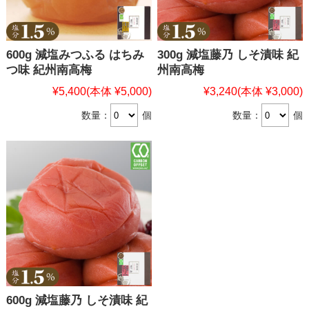
600g 減塩みつふる はちみ
300g 減塩藤乃 しそ漬味 紀
つ味 紀州南高梅
州南高梅
¥5,400
(本体 ¥5,000)
¥3,240
(本体 ¥3,000)
数量：
個
数量：
個
600g 減塩藤乃 しそ漬味 紀