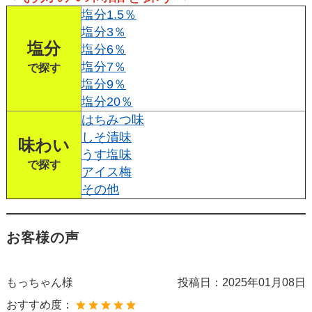
塩分1.5％
塩分3％
塩分
塩分6％
塩分7％
で探す
塩分9％
塩分20％
はちみつ味
しそ漬味
味わい
うす塩味
で探す
アイス梅
その他
お客様の声
もっちゃん様
投稿日：
2025年01月08日
おすすめ度：