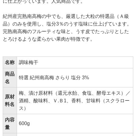
に仕上がっています。人気商品です。
紀州産完熟南高梅の中でも、厳選した大粒の特選品（Ａ級
品）のみを使用し、塩分3％のうす塩味に仕上げています。
完熟南高梅のフルーティな味と、うす皮でたっぷりとした
とろけるような柔らかい果肉が特徴です。
名称
調味梅干
商品
特選 紀州南高梅 さらり 塩分 3%
名
梅、漬け原材料（還元水飴、食塩、酵母エキス）／
原材
酒精、酸味料、Ｖ.Ｂ1、香料、甘味料（スクラロー
料名
ス）
内容
600g
量