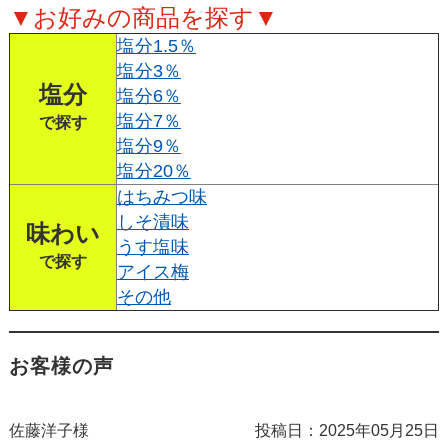
▼お好みの商品を探す▼
塩分1.5％
塩分3％
塩分
塩分6％
塩分7％
で探す
塩分9％
塩分20％
はちみつ味
しそ漬味
味わい
うす塩味
で探す
アイス梅
その他
お客様の声
佐藤洋子様
投稿日：
2025年05月25日