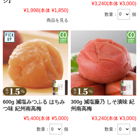
ジ】
¥3,240
(本体 ¥3,000)
¥1,998
(本体 ¥1,850)
数量：
個
商品を見る
600g 減塩みつふる はちみ
300g 減塩藤乃 しそ漬味 紀
つ味 紀州南高梅
州南高梅
¥5,400
(本体 ¥5,000)
¥3,240
(本体 ¥3,000)
数量：
個
数量：
個