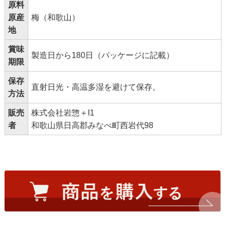
原料
原産
梅（和歌山）
地
賞味
製造日から180日（パッケージに記載）
期限
保存
直射日光・高温多湿を避けて保存。
方法
販売
株式会社岩惣＋I1
者
和歌山県日高郡みなべ町西岩代98