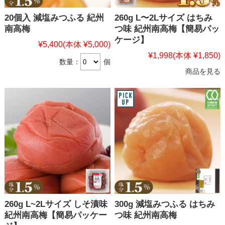
20個入 減塩みつふる 紀州
260g L〜2Lサイズ はちみ
南高梅
つ味 紀州南高梅【簡易パッ
ケージ】
¥5,400
(本体 ¥5,000)
¥1,998
(本体 ¥1,850)
数量：
個
商品を見る
260g L~2Lサイズ しそ漬味
300g 減塩みつふる はちみ
紀州南高梅【簡易パッケー
つ味 紀州南高梅