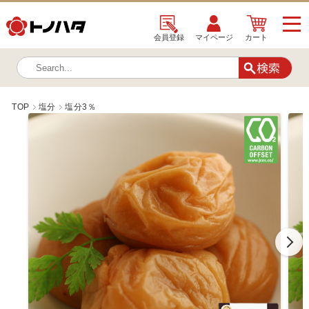
会員登録
マイページ
カート
TOP
塩分
塩分3％