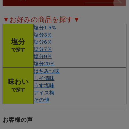
▼お好みの商品を探す▼
塩分1.5％
塩分3％
塩分
塩分6％
塩分7％
で探す
塩分9％
塩分20％
はちみつ味
しそ漬味
味わい
うす塩味
で探す
アイス梅
その他
お客様の声