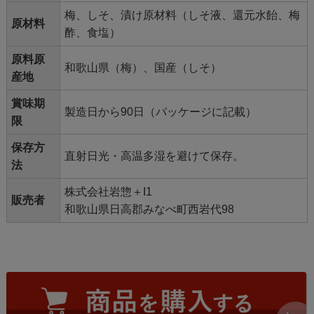
梅、しそ、漬け原材料（しそ液、還元水飴、梅
原材料
酢、食塩）
原料原
和歌山県（梅）、国産（しそ）
産地
賞味期
製造日から90日（パッケージに記載）
限
保存方
直射日光・高温多湿を避けて保存。
法
株式会社岩惣＋I1
販売者
和歌山県日高郡みなべ町西岩代98