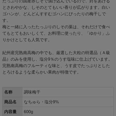
たっぷりの国産赤しそで漬け込んでいるので、封をあける
とさわやかな、しそのとてもいい香りが広がります。白い
ゴハンが、どんどんすすむゴハンにぴったりの梅干しで
す。
梅と一緒に入ったたっぷりのしその葉は、それだけで食べ
てもとてもおいしくて、お料理に使ったり、「ゆかり」ふ
りかけとしても人気です。
紀州産完熟南高梅の中でも、厳選した大粒の特選品（Ａ級
品）のみを使用し、塩分9％のうす塩味に仕上げています。
完熟南高梅のフルーティな味と、うす皮でたっぷりとした
とろけるような柔らかい果肉が特徴です。
名称
調味梅干
商品名
なちゅら・塩分9%
内容量
600g