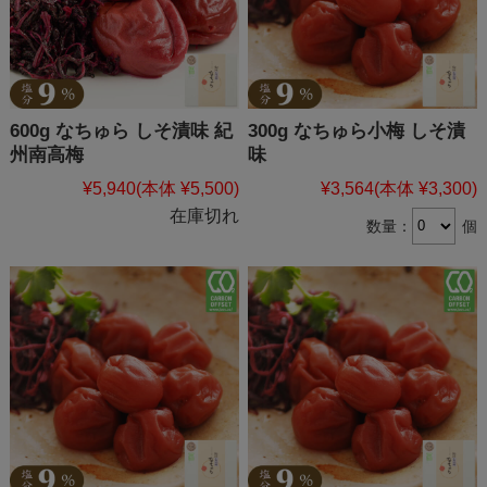
600g なちゅら しそ漬味 紀
300g なちゅら小梅 しそ漬
州南高梅
味
¥5,940
(本体 ¥5,500)
¥3,564
(本体 ¥3,300)
在庫切れ
数量：
個