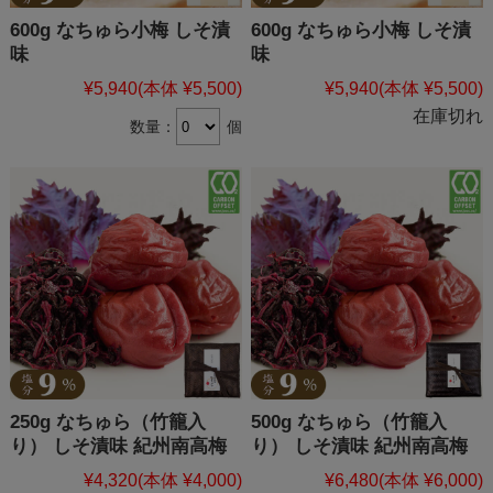
600g なちゅら小梅 しそ漬
600g なちゅら小梅 しそ漬
味
味
¥5,940
(本体 ¥5,500)
¥5,940
(本体 ¥5,500)
在庫切れ
数量：
個
250g なちゅら（竹籠入
500g なちゅら（竹籠入
り） しそ漬味 紀州南高梅
り） しそ漬味 紀州南高梅
¥4,320
(本体 ¥4,000)
¥6,480
(本体 ¥6,000)