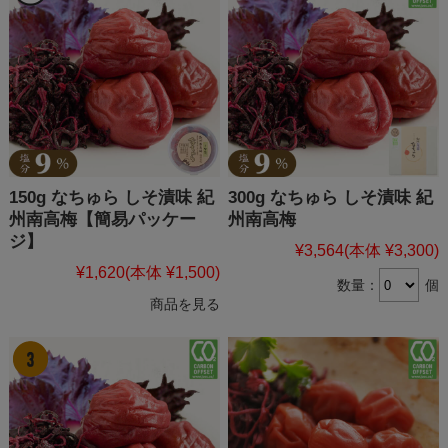
150g なちゅら しそ漬味 紀
300g なちゅら しそ漬味 紀
州南高梅【簡易パッケー
州南高梅
ジ】
¥3,564
(本体 ¥3,300)
¥1,620
(本体 ¥1,500)
数量：
個
商品を見る