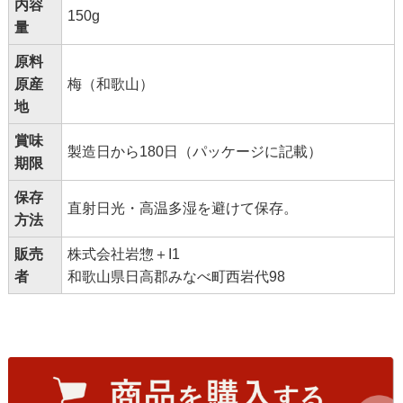
内容
150g
量
原料
原産
梅（和歌山）
地
賞味
製造日から180日（パッケージに記載）
期限
保存
直射日光・高温多湿を避けて保存。
方法
販売
株式会社岩惣＋I1
者
和歌山県日高郡みなべ町西岩代98