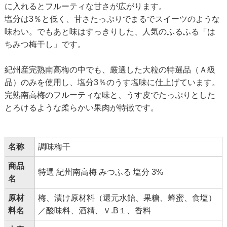
に入れるとフルーティな甘さが広がります。
塩分は3％と低く、甘さたっぷりでまるでスイーツのような
味わい。でもあと味はすっきりした、人気のふるふる「は
ちみつ梅干し」です。
紀州産完熟南高梅の中でも、厳選した大粒の特選品（Ａ級
品）のみを使用し、塩分3％のうす塩味に仕上げています。
完熟南高梅のフルーティな味と、うす皮でたっぷりとした
とろけるような柔らかい果肉が特徴です。
名称
調味梅干
商品
特選 紀州南高梅 みつふる 塩分 3%
名
原材
梅、漬け原材料（還元水飴、果糖、蜂蜜、食塩）
料名
／酸味料、酒精、Ｖ.B１、香料