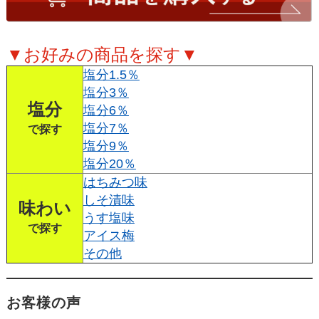
▼お好みの商品を探す▼
塩分1.5％
塩分3％
塩分
塩分6％
塩分7％
で探す
塩分9％
塩分20％
はちみつ味
しそ漬味
味わい
うす塩味
で探す
アイス梅
その他
お客様の声