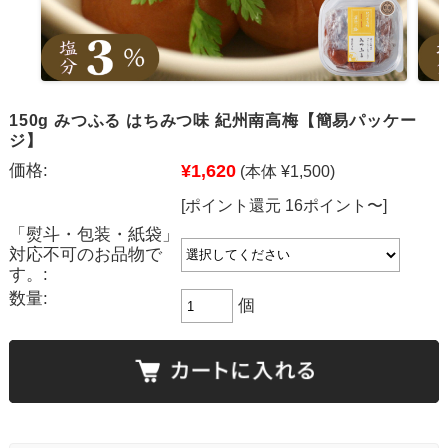
150g みつふる はちみつ味 紀州南高梅【簡易パッケー
ジ】
価格:
¥1,620
(本体 ¥1,500)
[ポイント還元 16ポイント〜]
「熨斗・包装・紙袋」
対応不可のお品物で
す。:
数量:
個