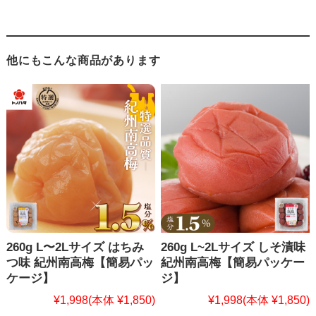
他にもこんな商品があります
260g L〜2Lサイズ はちみ
260g L~2Lサイズ しそ漬味
つ味 紀州南高梅【簡易パッ
紀州南高梅【簡易パッケー
ケージ】
ジ】
¥1,998
(本体 ¥1,850)
¥1,998
(本体 ¥1,850)