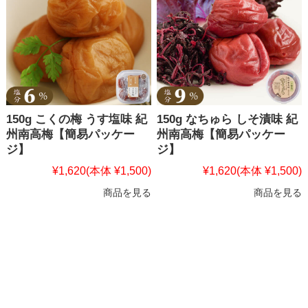
150g こくの梅 うす塩味 紀
150g なちゅら しそ漬味 紀
州南高梅【簡易パッケー
州南高梅【簡易パッケー
ジ】
ジ】
¥1,620
(本体 ¥1,500)
¥1,620
(本体 ¥1,500)
商品を見る
商品を見る