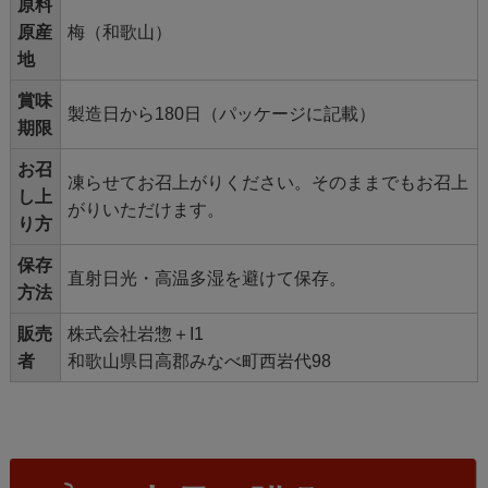
原料
原産
梅（和歌山）
地
賞味
製造日から180日（パッケージに記載）
期限
お召
凍らせてお召上がりください。そのままでもお召上
し上
がりいただけます。
り方
保存
直射日光・高温多湿を避けて保存。
方法
販売
株式会社岩惣＋I1
者
和歌山県日高郡みなべ町西岩代98