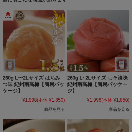
260g L〜2Lサイズ はちみ
260g L~2Lサイズ しそ漬味
つ味 紀州南高梅【簡易パッ
紀州南高梅【簡易パッケー
ケージ】
ジ】
¥1,998
(本体 ¥1,850)
¥1,998
(本体 ¥1,850)
商品を見る
商品を見る