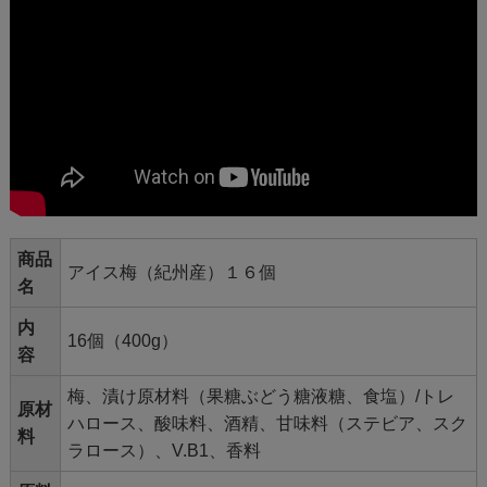
商品
アイス梅（紀州産）１６個
名
内
16個（400g）
容
梅、漬け原材料（果糖ぶどう糖液糖、食塩）/トレ
原材
ハロース、酸味料、酒精、甘味料（ステビア、スク
料
ラロース）、V.B1、香料