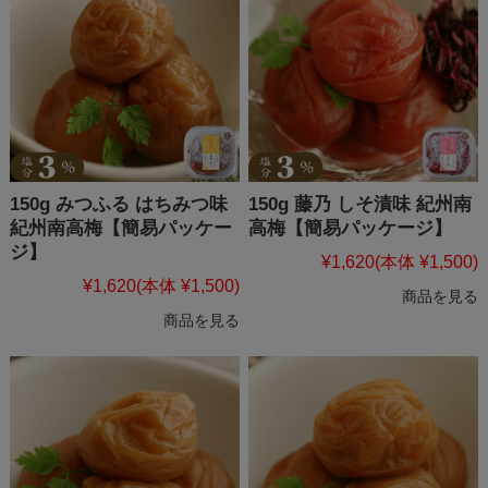
150g みつふる はちみつ味
150g 藤乃 しそ漬味 紀州南
紀州南高梅【簡易パッケー
高梅【簡易パッケージ】
ジ】
¥1,620
(本体 ¥1,500)
¥1,620
(本体 ¥1,500)
商品を見る
商品を見る