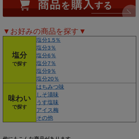
▼お好みの商品を探す▼
塩分1.5％
塩分3％
塩分
塩分6％
塩分7％
で探す
塩分9％
塩分20％
はちみつ味
しそ漬味
味わい
うす塩味
で探す
アイス梅
その他
他にもこんな商品があります