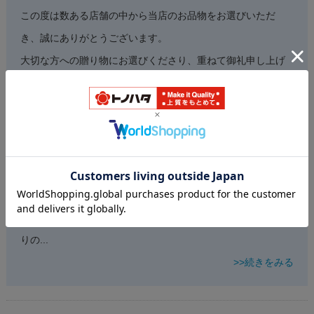
この度は数ある店舗の中から当店のお品物をお選びいただ
き、誠にありがとうございます。
大切な方への贈り物にお選びくださり、重ねて御礼申し上げ
ます。
また、温かいレビューを頂戴することができ、嬉しい限りで
ございます。
お贈り先様が大変お喜びくださり、夏バテ気味の折にお役立
ていただけたとのこと、作り手としてこれ以上の喜びはござ
いません。
素敵なお品物に出会えたとのお言葉も、私どもにとって何よ
りの
...
>>続きをみる