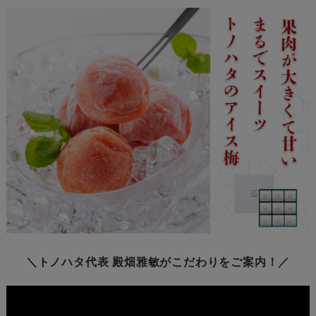
＼トノハタ代表 殿畑雅敏がこだわりをご案内！／