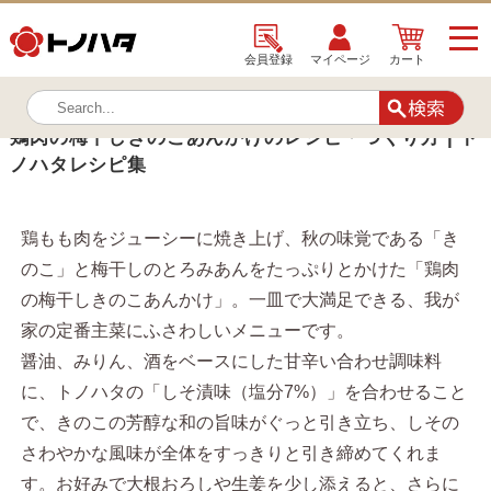
TOP
トノハタレシピ集
会員登録
マイページ
カート
鶏肉の梅干しきのこあんかけのレシピ・つくり方 | トノハタレシピ集
鶏肉の梅干しきのこあんかけのレシピ・つくり方 | ト
ノハタレシピ集
鶏もも肉をジューシーに焼き上げ、秋の味覚である「き
のこ」と梅干しのとろみあんをたっぷりとかけた
「鶏肉
の梅干しきのこあんかけ」
。一皿で大満足できる、我が
家の定番主菜にふさわしいメニューです。
醤油、みりん、酒をベースにした甘辛い合わせ調味料
に、トノハタの「しそ漬味（塩分7%）」を合わせること
で、きのこの芳醇な和の旨味がぐっと引き立ち、しその
さわやかな風味が全体をすっきりと引き締めてくれま
す。お好みで大根おろしや生姜を少し添えると、さらに