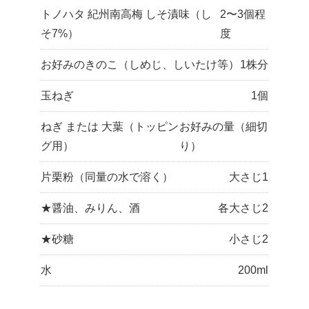
トノハタ 紀州南高梅 しそ漬味（し
2〜3個程
そ7%）
度
お好みのきのこ（しめじ、しいたけ等）
1株分
玉ねぎ
1個
ねぎ または 大葉（トッピン
お好みの量（細切
グ用）
り）
片栗粉（同量の水で溶く）
大さじ1
★醤油、みりん、酒
各大さじ2
★砂糖
小さじ2
水
200ml